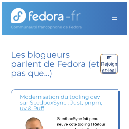
Aller
au
contenu
Les blogueurs
parlent de Fedora (et
Rejoign
ez-les !
pas que…)
Modernisation du tooling dev
sur SeedboxSync : Just, pnpm,
uv & Ruff
SeedboxSync fait peau
neuve côté tooling ! Retour