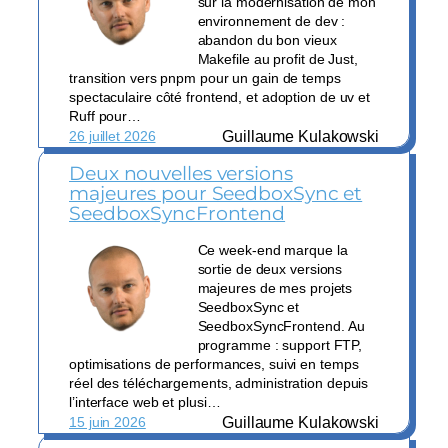
sur la modernisation de mon
environnement de dev :
abandon du bon vieux
Makefile au profit de Just,
transition vers pnpm pour un gain de temps
spectaculaire côté frontend, et adoption de uv et
Ruff pour…
Guillaume Kulakowski
26 juillet 2026
Deux nouvelles versions
majeures pour SeedboxSync et
SeedboxSyncFrontend
Ce week-end marque la
sortie de deux versions
majeures de mes projets
SeedboxSync et
SeedboxSyncFrontend. Au
programme : support FTP,
optimisations de performances, suivi en temps
réel des téléchargements, administration depuis
l’interface web et plusi…
Guillaume Kulakowski
15 juin 2026